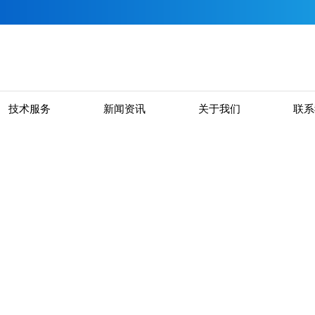
国)
技术服务
新闻资讯
关于我们
联系